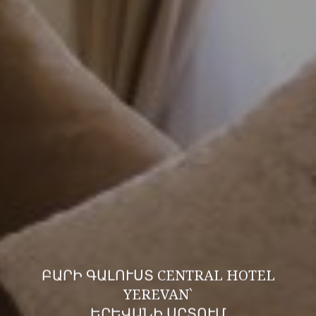
ԲԱՐԻ ԳԱԼՈՒՍՏ CENTRAL HOTEL
YEREVAN՝
ԵՐԵՎԱՆԻ ՍՐՏՈՒՄ